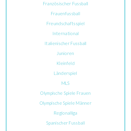
Französischer Fussball
Frauenfussball
Freundschaftsspiel
International
Italienischer Fussball
Junioren
Kleinfeld
Länderspiel
MLS
Olympische Spiele Frauen
Olympische Spiele Männer
Regionalliga
Spanischer Fussball