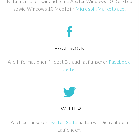
Natürlich haben wir auch eine App für Windows 10 Desktop
sowie Windows 10 Mobile im
Microsoft Marketplace
.
FACEBOOK
Alle Informationen findest Du auch auf unserer
Facebook-
Seite
.
TWITTER
Auch auf unserer
Twitter-Seite
halten wir Dich auf dem
Laufenden.