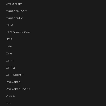
LiveStream
MagentaSport
MagentaTV
MDR
MLS Season Pass
NDR
n-tv
One
ORF 1
ORF 2
ORF Sport +
ProSieben
ProSieben MAXX
Puls 4
ran