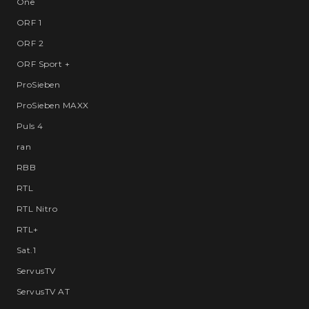
One
ORF 1
ORF 2
ORF Sport +
ProSieben
ProSieben MAXX
Puls 4
ran
RBB
RTL
RTL Nitro
RTL+
Sat.1
ServusTV
ServusTV AT