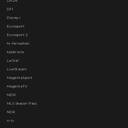
DAZN
DF1
Disney+
Eurosport
Eurosport 2
hr-fernsehen
kabel eins
LaOla1
LiveStream
MagentaSport
MagentaTV
MDR
MLS Season Pass
NDR
n-tv