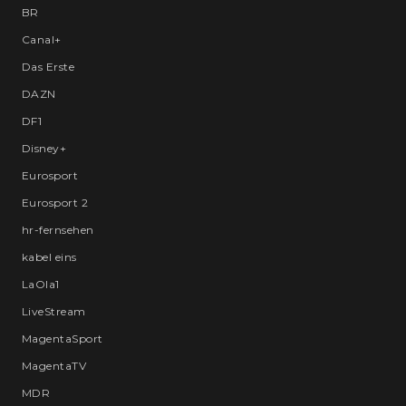
BR
Canal+
Das Erste
DAZN
DF1
Disney+
Eurosport
Eurosport 2
hr-fernsehen
kabel eins
LaOla1
LiveStream
MagentaSport
MagentaTV
MDR