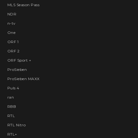
MLS Season Pass
NDR
n-tv
One
ORF 1
ORF 2
ORF Sport +
ProSieben
ProSieben MAXX
Puls 4
ran
RBB
RTL
RTL Nitro
RTL+