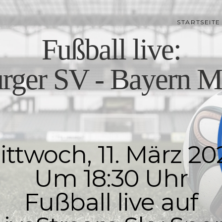
STARTSEITE
Fußball live:
ger SV - Bayern 
ittwoch, 11. März 20
Um 18:30 Uhr
Fußball live auf