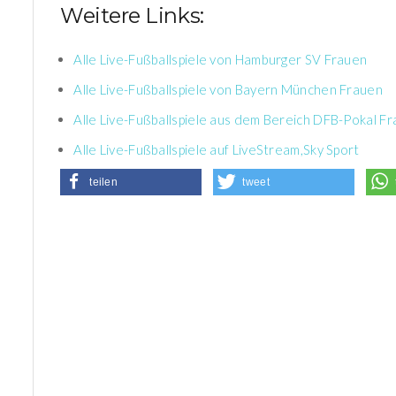
Weitere Links:
Alle Live-Fußballspiele von Hamburger SV Frauen
Alle Live-Fußballspiele von Bayern München Frauen
Alle Live-Fußballspiele aus dem Bereich DFB-Pokal F
Alle Live-Fußballspiele auf LiveStream,Sky Sport
teilen
tweet