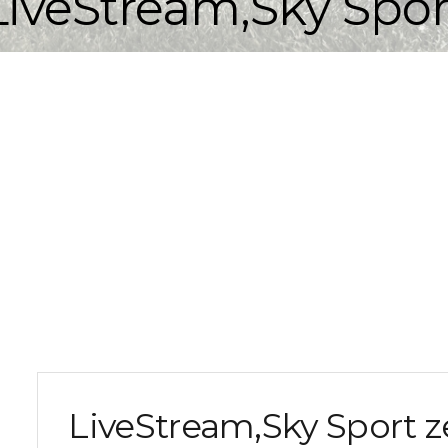
LiveStream,Sky Spor
LiveStream,Sky Sport z