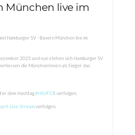
n München live im
piel Hamburger SV - Bayern München live im
 Dezember 2025 und nun stehen sich Hamburger SV
erliessen die Münchnerinnen als Sieger das
unter dem Hashtag
#HSVFCB
verfolgen.
port-Live-Stream
verfolgen.