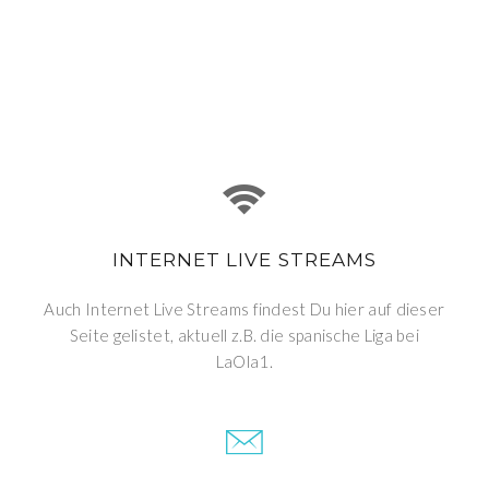
INTERNET LIVE STREAMS
Auch Internet Live Streams findest Du hier auf dieser
Seite gelistet, aktuell z.B. die spanische Liga bei
LaOla1.