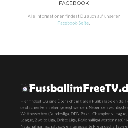
FACEBOOK
Alle Informationen findest Du auch auf unserer
Facebook-Seite
.
Hier findest Du eine Übersicht mit allen Fußballspielen die li
deutschen Fernsehen gezeigt werden. Neben den wichtigste
Wettbewerben (Bundesliga, DFB-Pokal, Champions League,
League, Zweite Liga, Dritte Liga, Regionalliga) werden natürl
Nationalmannschaft sowie interessante Freundschaftspiele