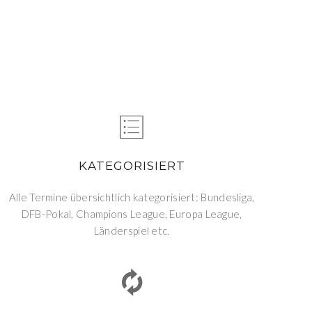
KATEGORISIERT
Alle Termine übersichtlich kategorisiert: Bundesliga,
DFB-Pokal, Champions League, Europa League,
Länderspiel etc.