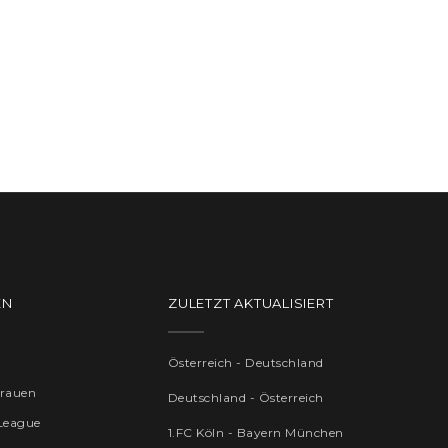
EN
ZULETZT AKTUALISIERT
Österreich - Deutschland
Frauen
Deutschland - Österreich
League
1.FC Köln - Bayern München