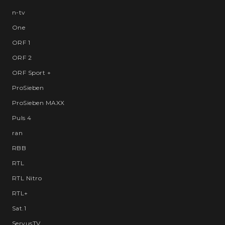
n-tv
One
ORF 1
ORF 2
ORF Sport +
ProSieben
ProSieben MAXX
Puls 4
ran
RBB
RTL
RTL Nitro
RTL+
Sat.1
ServusTV