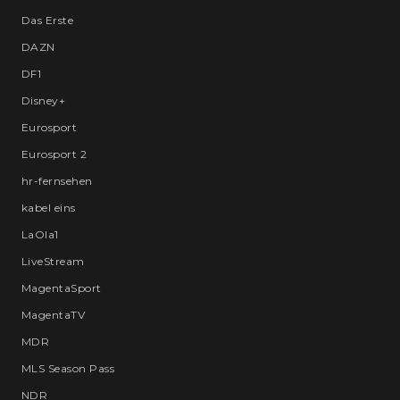
Das Erste
DAZN
DF1
Disney+
Eurosport
Eurosport 2
hr-fernsehen
kabel eins
LaOla1
LiveStream
MagentaSport
MagentaTV
MDR
MLS Season Pass
NDR