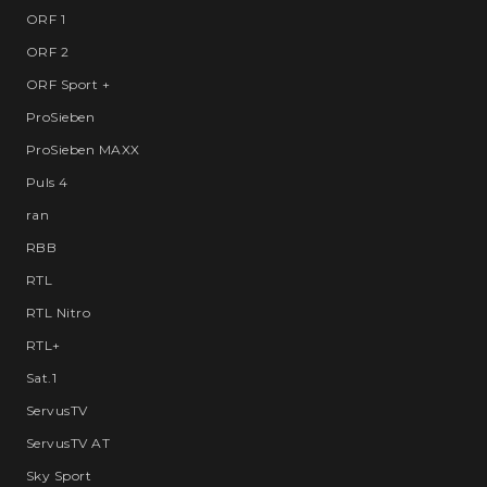
ORF 1
ORF 2
ORF Sport +
ProSieben
ProSieben MAXX
Puls 4
ran
RBB
RTL
RTL Nitro
RTL+
Sat.1
ServusTV
ServusTV AT
Sky Sport