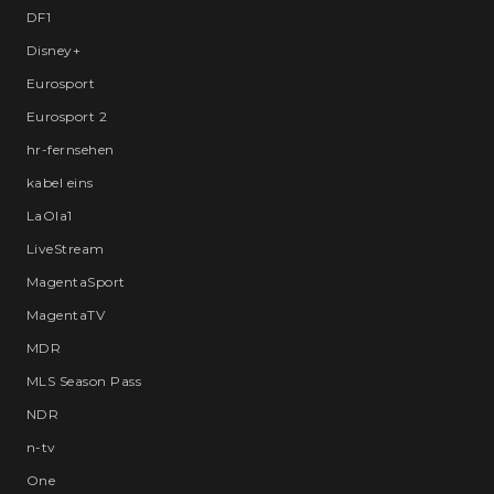
DF1
Disney+
Eurosport
Eurosport 2
hr-fernsehen
kabel eins
LaOla1
LiveStream
MagentaSport
MagentaTV
MDR
MLS Season Pass
NDR
n-tv
One