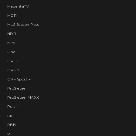
MagentaTV
MDR
MLS Season Pass
NDR
n-tv
One
ORF 1
ORF 2
ORF Sport +
ProSieben
ProSieben MAXX
Puls 4
ran
RBB
RTL