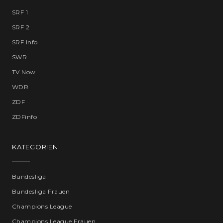
SRF 1
SRF 2
SRF Info
SWR
TV Now
WDR
ZDF
ZDFinfo
KATEGORIEN
Bundesliga
Bundesliga Frauen
Champions League
Champions League Frauen