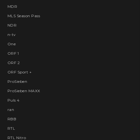
MDR
MLS Season Pass
NDR
n-tv
One
ORF 1
ORF 2
ORF Sport +
ProSieben
ProSieben MAXX
Puls 4
ran
RBB
RTL
RTL Nitro