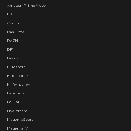
Amazon Prime Video
BR
Canal+
Das Erste
DAZN
DF1
Disney+
Eurosport
Eurosport 2
hr-fernsehen
kabel eins
LaOla1
LiveStream
MagentaSport
MagentaTV