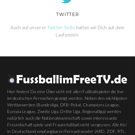
TWITTER
Auch auf unserer
Twitter-Seite
halten wir Dich auf dem
Laufenden.
Hier findest Du eine Übersicht mit allen Fußballspielen die live
im deutschen Fernsehen gezeigt werden. Neben den wichtigsten
Wettbewerben (Bundesliga, DFB-Pokal, Champions League,
Europa League, Zweite Liga, Dritte Liga, Regionalliga) werden
natürlich auch die Nationalmannschaft sowie interessante
Freundschaftspiele und Frauenfußball nicht vergessen. Alle frei
in Deutschland empfangbaren Fernsehsender (ARD, ZDF, RTL,