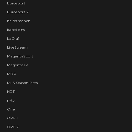
Eurosport
Eurosport 2
hr-fernsehen
kabel eins
LaOla1
LiveStream
MagentaSport
MagentaTV
MDR
MLS Season Pass
NDR
n-tv
One
ORF 1
ORF 2