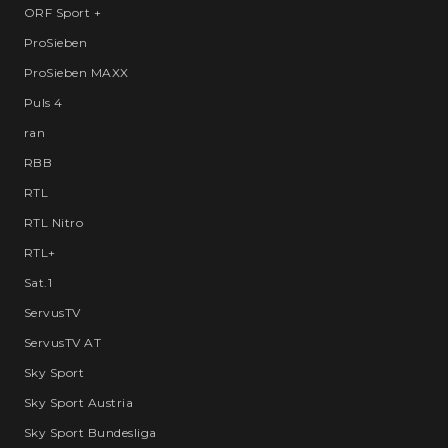
ORF Sport +
ProSieben
ProSieben MAXX
Puls 4
ran
RBB
RTL
RTL Nitro
RTL+
Sat.1
ServusTV
ServusTV AT
Sky Sport
Sky Sport Austria
Sky Sport Bundesliga