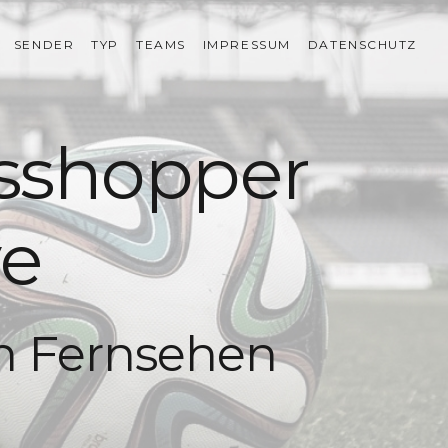
SENDER
TYP
TEAMS
IMPRESSUM
DATENSCHUTZ
asshopper
ve
en Fernsehen