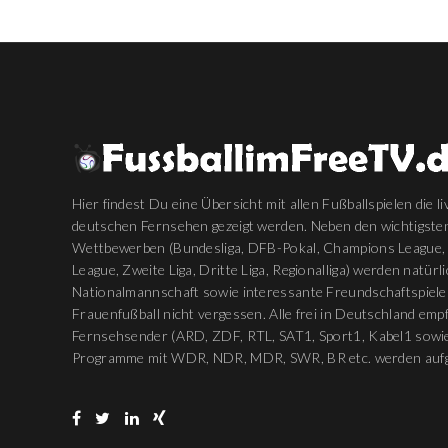
Hier findest Du eine Übersicht mit allen Fußballspielen die li
deutschen Fernsehen gezeigt werden. Neben den wichtigste
Wettbewerben (Bundesliga, DFB-Pokal, Champions League,
League, Zweite Liga, Dritte Liga, Regionalliga) werden natürl
Nationalmannschaft sowie interessante Freundschaftspiele
Frauenfußball nicht vergessen. Alle frei in Deutschland em
Fernsehsender (ARD, ZDF, RTL, SAT1, Sport1, Kabel1 sowie
Programme mit WDR, NDR, MDR, SWR, BR etc. werden aufg