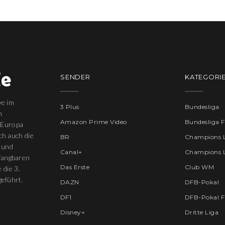
SENDER
KATEGORI
ve im
3 Plus
Bundesliga
n
Amazon Prime Video
Bundesliga 
 Europa
ich auch die
BR
Champions 
 und
Canal+
Champions 
pfangbaren
Das Erste
Club WM
 die 3.
eführt.
DAZN
DFB-Pokal
DF1
DFB-Pokal F
Disney+
Dritte Liga