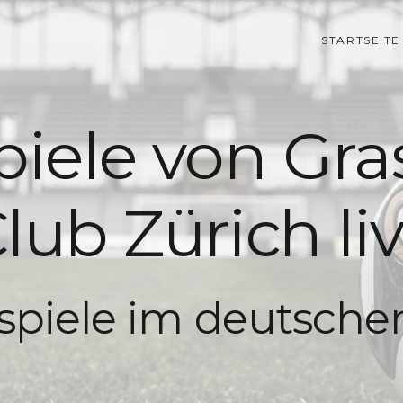
STARTSEITE
piele von Gr
lub Zürich li
lspiele im deutsch