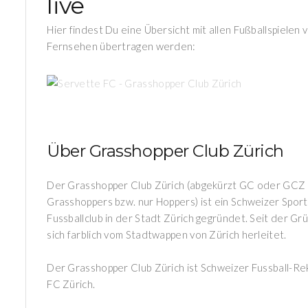
live
Hier findest Du eine Übersicht mit allen Fußballspielen
Fernsehen übertragen werden:
International
SERVETTE FC -
Über Grasshopper Club Zürich
GRASSHOPPER CLUB
ZÜRICH
Der Grasshopper Club Zürich (abgekürzt GC oder GCZ 
Grasshoppers bzw. nur Hoppers) ist ein Schweizer Sport
Fussballclub in der Stadt Zürich gegründet. Seit der Gr
sich farblich vom Stadtwappen von Zürich herleitet.
Der Grasshopper Club Zürich ist Schweizer Fussball-Rek
FC Zürich.