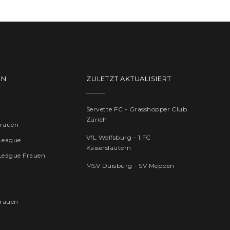
EN
ZULETZT AKTUALISIERT
Servette FC - Grasshopper Club
Zürich
Frauen
VfL Wolfsburg - 1.FC
League
Kaiserslautern
League Frauen
MSV Duisburg - SV Meppen
rauen