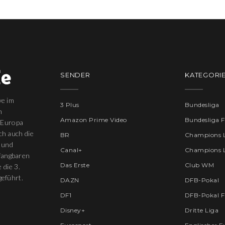
SENDER
KATEGORI
ve im
3 Plus
Bundesliga
n
Amazon Prime Video
Bundesliga 
 Europa
ich auch die
BR
Champions 
 und
Canal+
Champions 
pfangbaren
Das Erste
Club WM
 die 3.
eführt.
DAZN
DFB-Pokal
DF1
DFB-Pokal F
Disney+
Dritte Liga