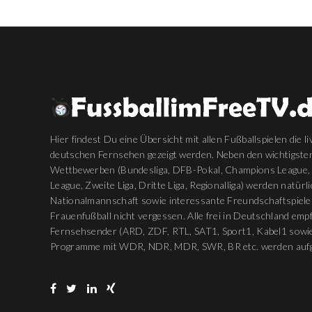
Hier findest Du eine Übersicht mit allen Fußballspielen die li
deutschen Fernsehen gezeigt werden. Neben den wichtigste
Wettbewerben (Bundesliga, DFB-Pokal, Champions League,
League, Zweite Liga, Dritte Liga, Regionalliga) werden natürl
Nationalmannschaft sowie interessante Freundschaftspiele
Frauenfußball nicht vergessen. Alle frei in Deutschland em
Fernsehsender (ARD, ZDF, RTL, SAT1, Sport1, Kabel1 sowie
Programme mit WDR, NDR, MDR, SWR, BR etc. werden aufg