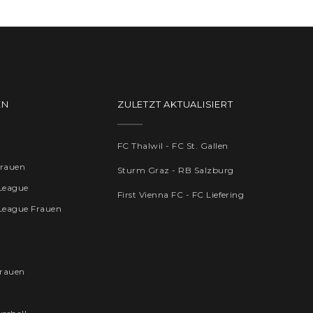
EN
ZULETZT AKTUALISIERT
FC Thalwil - FC St. Gallen
Frauen
Sturm Graz - RB Salzburg
League
First Vienna FC - FC Liefering
League Frauen
rauen