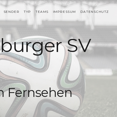
SENDER
TYP
TEAMS
IMPRESSUM
DATENSCHUTZ
mburger SV
en Fernsehen