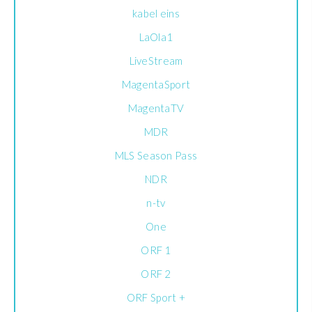
kabel eins
LaOla1
LiveStream
MagentaSport
MagentaTV
MDR
MLS Season Pass
NDR
n-tv
One
ORF 1
ORF 2
ORF Sport +