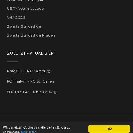
UEFA Youth League
WM 2026
Zweite Bundesliga
Zweite Bundesliga Frauen
ZULETZT AKTUALISIERT
Pafos FC - RB Salzburg
FC Thalwil - FC St. Gallen
Sturm Graz - RB Salzburg
Copyright © by
dotnetco.de
Wir benutzen Cookies um die Seite ständig zu
OK!
verbessern.
Mehr Infos