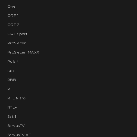
One
ORF 1
ORF 2
ORF Sport +
ProSieben
ProSieben MAXX
Puls 4
ran
RBB
RTL
RTL Nitro
RTL+
Sat.1
ServusTV
ServusTV AT