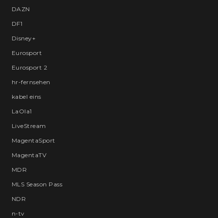
DAZN
DF1
Disney+
Eurosport
Eurosport 2
hr-fernsehen
kabel eins
LaOla1
LiveStream
MagentaSport
MagentaTV
MDR
MLS Season Pass
NDR
n-tv