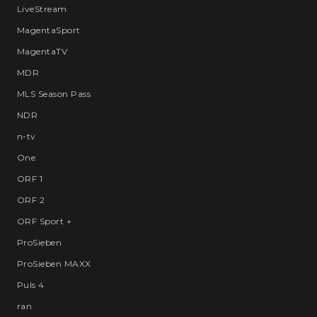
LiveStream
MagentaSport
MagentaTV
MDR
MLS Season Pass
NDR
n-tv
One
ORF 1
ORF 2
ORF Sport +
ProSieben
ProSieben MAXX
Puls 4
ran