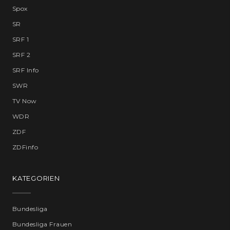
Spox
SR
SRF 1
SRF 2
SRF Info
SWR
TV Now
WDR
ZDF
ZDFinfo
KATEGORIEN
Bundesliga
Bundesliga Frauen