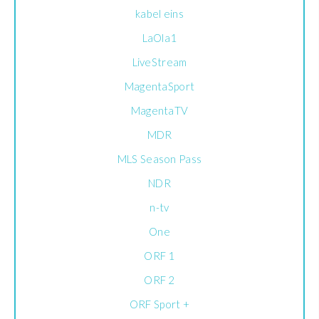
kabel eins
LaOla1
LiveStream
MagentaSport
MagentaTV
MDR
MLS Season Pass
NDR
n-tv
One
ORF 1
ORF 2
ORF Sport +