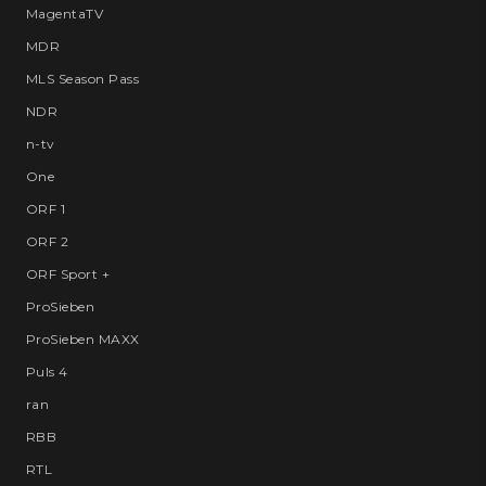
MagentaTV
MDR
MLS Season Pass
NDR
n-tv
One
ORF 1
ORF 2
ORF Sport +
ProSieben
ProSieben MAXX
Puls 4
ran
RBB
RTL