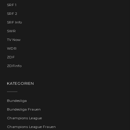
SRF 1
SRF 2
SRF Info
SWR
TV Now
WDR
ZDF
ZDFinfo
KATEGORIEN
Bundesliga
Bundesliga Frauen
Champions League
Champions League Frauen