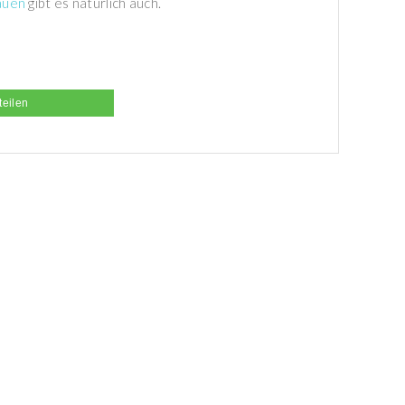
rauen
gibt es natürlich auch.
teilen