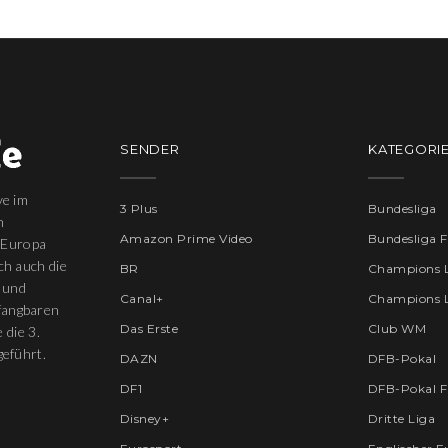
SENDER
KATEGORI
ve im
3 Plus
Bundesliga
n
Amazon Prime Video
Bundesliga 
 Europa
ich auch die
BR
Champions 
 und
Canal+
Champions 
pfangbaren
Das Erste
Club WM
 die 3.
eführt.
DAZN
DFB-Pokal
DF1
DFB-Pokal F
Disney+
Dritte Liga