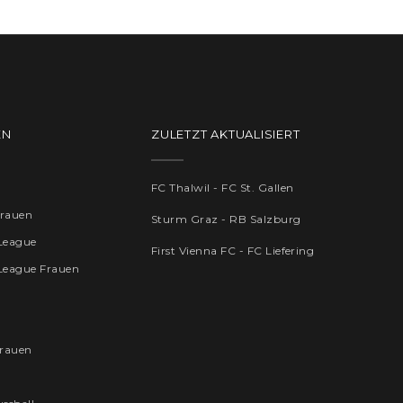
EN
ZULETZT AKTUALISIERT
FC Thalwil - FC St. Gallen
Frauen
Sturm Graz - RB Salzburg
League
First Vienna FC - FC Liefering
League Frauen
rauen