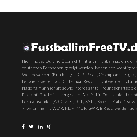
Hier findest Du eine Übersicht mit allen Fußballspielen die li
deutschen Fernsehen gezeigt werden. Neben den wichtigste
Wettbewerben (Bundesliga, DFB-Pokal, Champions League,
League, Zweite Liga, Dritte Liga, Regionalliga) werden natürl
Nationalmannschaft sowie interessante Freundschaftspiele
Frauenfußball nicht vergessen. Alle frei in Deutschland em
Fernsehsender (ARD, ZDF, RTL, SAT1, Sport1, Kabel1 sowie
Programme mit WDR, NDR, MDR, SWR, BR etc. werden aufg