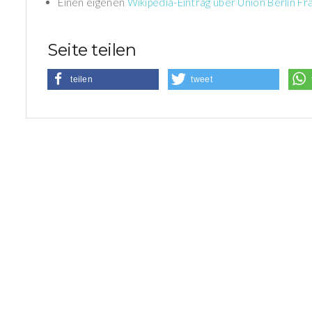
Einen eigenen
Wikipedia-Eintrag über Union Berlin F
Seite teilen
teilen
tweet