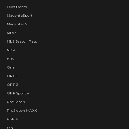
LiveStream
MagentaSport
MagentaTV
MDR
MLS Season Pass
NDR
n-tv
One
ORF 1
ORF 2
ORF Sport +
ProSieben
ProSieben MAXX
Puls 4
ran