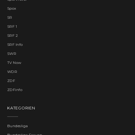
Spox
SR
SRF 1
SRF 2
SRF Info
SWR
TV Now
WDR
ZDF
ZDFinfo
KATEGORIEN
Bundesliga
Bundesliga Frauen